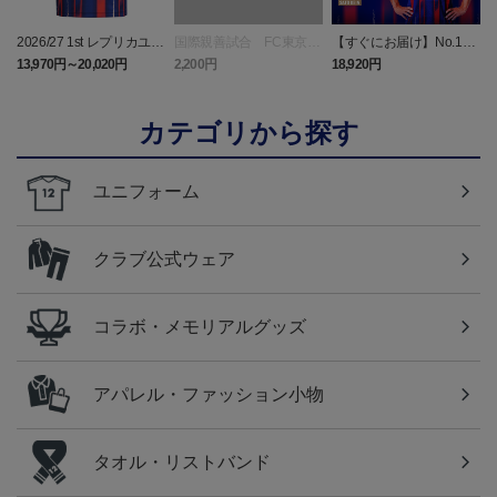
2026/27 1st レプリカユニ
国際親善試合 FC東京
【すぐにお届け】No.10
フォーム 半袖
対 ボルシア ドルトムン
佐藤 恵允選手 2026/27 1s
屋
13,970円～20,020円
2,200円
18,920円
1
ト プリントタオルマフ
t レプリカユニフォーム
ラー
半袖
カテゴリから探す
ユニフォーム
クラブ公式ウェア
コラボ・メモリアルグッズ
アパレル・ファッション小物
タオル・リストバンド