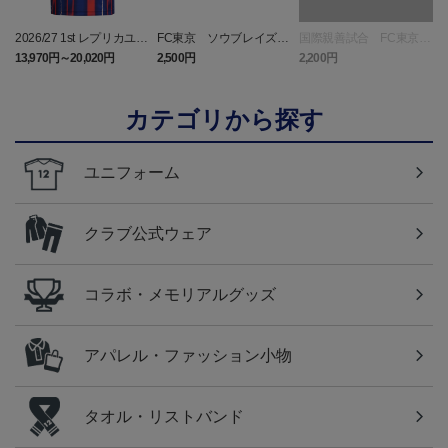
2026/27 1st レプリカユニ
FC東京 ソウブレイズ
国際親善試合 FC東京
フォーム 半袖
タオルマフラー
対 ボルシア ドルトムン
13,970円～20,020円
2,500円
2,200円
2
ト プリントタオルマフ
ラー
カテゴリから探す
ユニフォーム
クラブ公式ウェア
コラボ・メモリアルグッズ
アパレル・ファッション小物
タオル・リストバンド