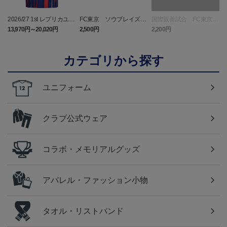
2026/27 1st レプリカユニ
FC東京 ソウブレイズ
国際親善試合 FC東京
フォーム 半袖
タオルマフラー
対 ボルシア ドルトムン
13,970円～20,020円
2,500円
2,200円
2
ト プリントタオルマフ
ラー
カテゴリから探す
ユニフォーム
クラブ公式ウェア
コラボ・メモリアルグッズ
アパレル・ファッション小物
タオル・リストバンド