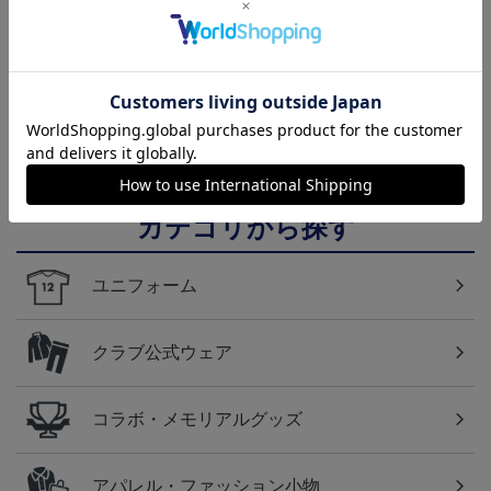
2026/27 1st レプリカユニ
国際親善試合 FC東京
【すぐにお届け】No.10
フォーム 半袖
対 ボルシア ドルトムン
佐藤 恵允選手 2026/27 1s
屋
13,970円～20,020円
2,200円
18,920円
1
ト プリントタオルマフ
t レプリカユニフォーム
ラー
半袖
カテゴリから探す
ユニフォーム
クラブ公式ウェア
コラボ・メモリアルグッズ
アパレル・ファッション小物