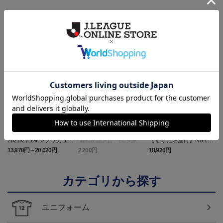
ランキング
NEW
NEW
2026/27 1st レプリカユニ
国際親善試合 FC東京
【すぐにお届け】No.10
フォーム 半袖
対 ボルシア ドルトムン
佐藤 恵允選手 2026/27 1s
屋
13,970円～20,020円
2,200円
18,920円
1
ト プリントタオルマフ
t レプリカユニフォーム
ラー
半袖
カテゴリから探す
ユニフォーム