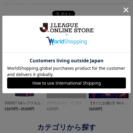
ランキング
NEW
2026/27 1st レプリカユニ
国際親善試合 FC東京
【すぐにお届け】No.10
フォーム 半袖
対 ボルシア ドルトムン
佐藤 恵允選手 2026/27 1s
屋
13,970円～20,020円
2,200円
18,920円
1
ト プリントタオルマフ
t レプリカユニフォーム
ラー
半袖
カテゴリから探す