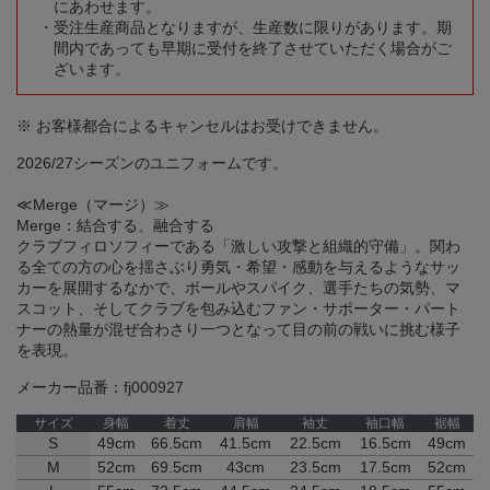
にあわせます。
受注生産商品となりますが、生産数に限りがあります。期
間内であっても早期に受付を終了させていただく場合がご
ざいます。
※ お客様都合によるキャンセルはお受けできません。
2026/27シーズンのユニフォームです。
≪Merge（マージ）≫
Merge：結合する、融合する
クラブフィロソフィーである「激しい攻撃と組織的守備」。関わ
る全ての方の心を揺さぶり勇気・希望・感動を与えるようなサッ
カーを展開するなかで、ボールやスパイク、選手たちの気勢、マ
スコット、そしてクラブを包み込むファン・サポーター・パート
ナーの熱量が混ぜ合わさり一つとなって目の前の戦いに挑む様子
を表現。
メーカー品番：fj000927
サイズ
身幅
着丈
肩幅
袖丈
袖口幅
裾幅
S
49cm
66.5cm
41.5cm
22.5cm
16.5cm
49cm
M
52cm
69.5cm
43cm
23.5cm
17.5cm
52cm