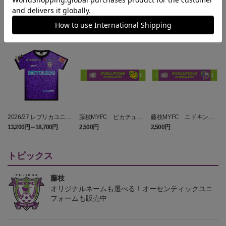
NEW
NEW
2026/27 レプリカユニフ
藤枝MYFC ピカチュウ
藤枝MYFC ニドキング
ォーム FP 1st
タオルマフラー
タオルマフラー
13,200円～18,700円
2,500円
2,500円
1
トピックス
藤枝
オリジナルネームも選べる！オーセンティックユニ
フォームも販売中