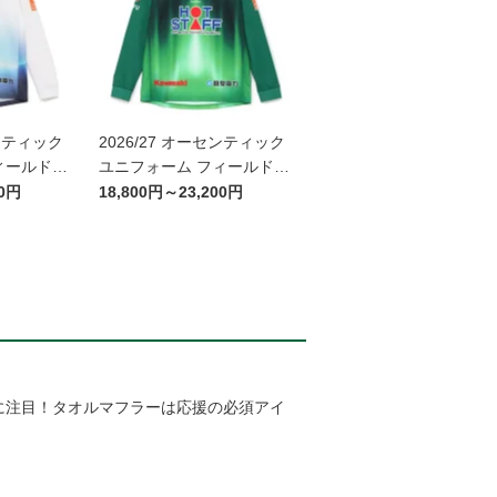
センティック
2026/27 オーセンティック
ィールドプ
ユニフォーム フィールドプ
袖 ~岐阜か
レイヤー 1st 長袖
00円
18,800円～23,200円
宇宙博物館
ム~
に注目！タオルマフラーは応援の必須アイ