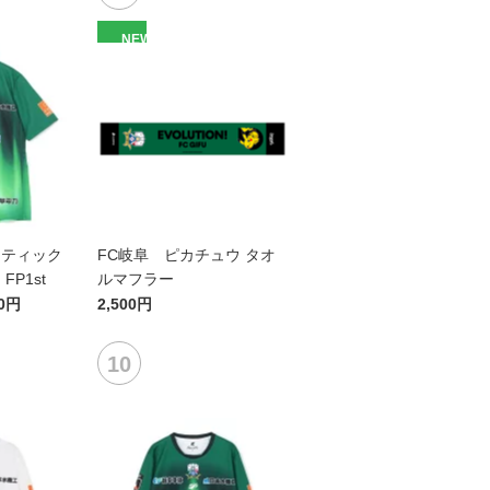
NEW
センティック
FC岐阜 ピカチュウ タオ
P1st
ルマフラー
00円
2,500円