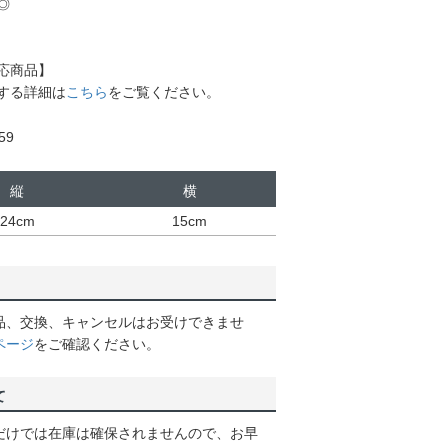
◎
応商品】
する詳細は
こちら
をご覧ください。
59
縦
横
24cm
15cm
品、交換、キャンセルはお受けできませ
ページ
をご確認ください。
て
だけでは在庫は確保されませんので、お早