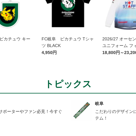
ピカチュウ キー
FC岐阜 ピカチュウ Tシャ
2026/27 オー
ツ BLACK
ユニフォーム フ
レイヤー 2nd 長
4,950円
18,800円～23,2
かみがはら航空
コラボユニフォー
トピックス
岐阜
サポーターやファン必見！今すぐ
こだわりのデザイン
テム！