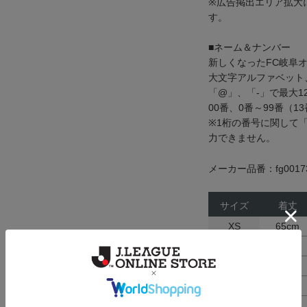
※広告掲出エリア拡大
す。
■ネーム＆ナンバー
新しくなったFC岐阜
大文字アルファベット、
「@」、「-」で最大1
00番、0番～99番（
※1桁の番号に関して
力できません。
メーカー品番：fg0017
サイズ
着丈
XS
65cm
S
67cm
M
69cm
L
71cm
XL
73cm