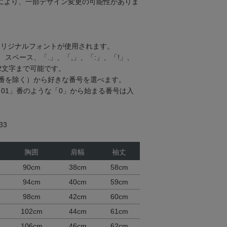
により、一部デザイン変更の可能性がありま
オリジナルフォントが使用されます。
スペース、「.」、「,」、「:」、「!」、
2文字まで可能です。
13番を除く）から好きな番号を選べます。
「01」番のような「0」から始まる番号は入
33
胸囲
肩幅
袖丈
90cm
38cm
58cm
94cm
40cm
59cm
98cm
42cm
60cm
102cm
44cm
61cm
106cm
46cm
62cm