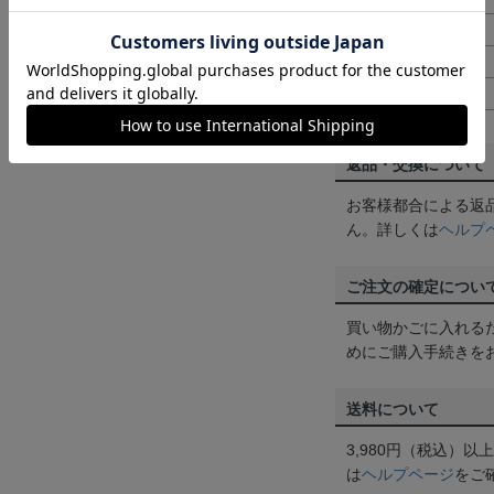
XXL
75cm
4L
77cm
5L
79cm
返品・交換について
お客様都合による返
ん。詳しくは
ヘルプ
ご注文の確定につい
買い物かごに入れる
めにご購入手続きを
送料について
3,980円（税込）
は
ヘルプページ
をご