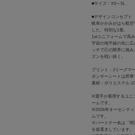
■サイズ：XS～5L
■デザインコンセプト
岐阜かかみがはら航空
した、特別な1着。
1stユニフォームで
宇宙の地平線の先に広
ッチで己の限界に挑み、
ズンを戦い抜く。
プリント：Jリーグマ
ポンサーシートは昇華
素材：ポリエステル 10
※選手が着用するユニ
ームです。
※2026年オーセン
ムです。
※パートナー名は「明
を仮置きしています。