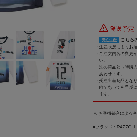
発送予定
こちら
受注生産
生産状況によりお
ご注文内容の変更
い。
別の商品と同時購
あわせます。
受注生産商品とな
内であっても早期
ます。
※ お客様都合による
■ブランド：RAZZOLI