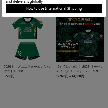
フォーム ゴールキーパー 2nd パ
ティックユニフォーム FP1st
ンツ ~岐阜かかみがはら航空宇
11,880円～15,180円
13,900円～17,200円
宙博物館コラボユニフォーム~
2026キッズユニフォーム パンツ
【すぐにお届け】2025 オーセン
セット FP1st
ティックユニフォーム FP1st
5,500円
12,320円～14,630円