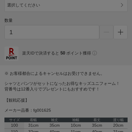
選択してください
数量
50
楽天IDで決済すると
ポイント獲得
※ お客様都合によるキャンセルはお受けできません。
シャツとパンツがセットになったお得なキッズユニフォーム！
背番号は12番入りでプレゼントにもおすすめです！
【観戦応援】
メーカー品番：fg001625
サイズ
着幅
袖丈
袖幅
着丈
渡り幅
100
31cm
35cm
10cm
35cm
20cm
110
32cm
40cm
11cm
40cm
21cm