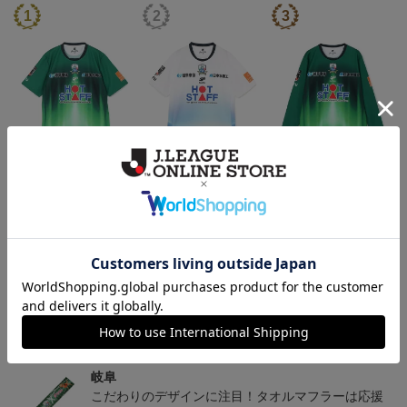
2026/27 オーセンティッ
2026/27 オーセンティッ
2026/27 オーセンティッ
クユニフォーム半袖 FP1s
クユニフォーム半袖 FP2
クユニフォーム フィール
13,900円～18,300円
13,900円～18,300円
18,800円～23,200円
1
t
nd~岐阜かかみがはら航
ドプレイヤー 1st 長袖
空宇宙博物館コラボユニ
フォーム~
トピックス
岐阜
チームマスコットグッズは、サポーターやファン必
見！今すぐチェックしてみてください！
岐阜
こだわりのデザインに注目！タオルマフラーは応援