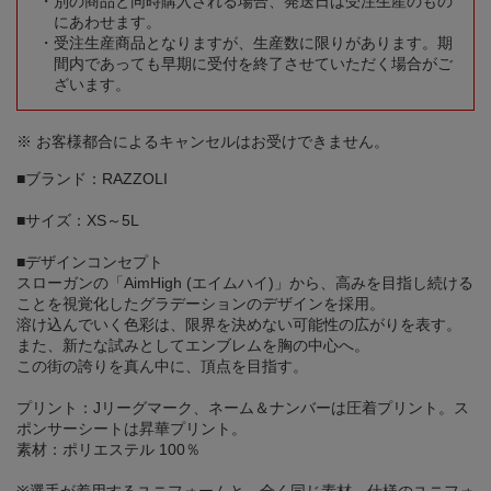
別の商品と同時購入される場合、発送日は受注生産のもの
にあわせます。
受注生産商品となりますが、生産数に限りがあります。期
間内であっても早期に受付を終了させていただく場合がご
ざいます。
※ お客様都合によるキャンセルはお受けできません。
■ブランド：RAZZOLI
■サイズ：XS～5L
■デザインコンセプト
スローガンの「AimHigh (エイムハイ)」から、高みを目指し続ける
ことを視覚化したグラデーションのデザインを採用。
溶け込んでいく色彩は、限界を決めない可能性の広がりを表す。
また、新たな試みとしてエンブレムを胸の中心へ。
この街の誇りを真ん中に、頂点を目指す。
プリント：Jリーグマーク、ネーム＆ナンバーは圧着プリント。ス
ポンサーシートは昇華プリント。
素材：ポリエステル 100％