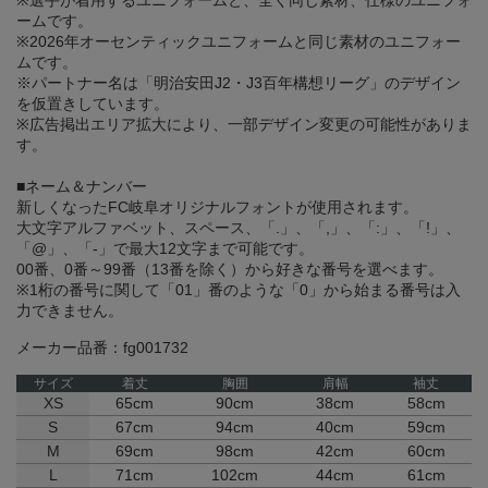
※選手が着用するユニフォームと、全く同じ素材、仕様のユニフォ
ームです。
※2026年オーセンティックユニフォームと同じ素材のユニフォー
ムです。
※パートナー名は「明治安田J2・J3百年構想リーグ」のデザイン
を仮置きしています。
※広告掲出エリア拡大により、一部デザイン変更の可能性がありま
す。
■ネーム＆ナンバー
新しくなったFC岐阜オリジナルフォントが使用されます。
大文字アルファベット、スペース、「.」、「,」、「:」、「!」、
「@」、「-」で最大12文字まで可能です。
00番、0番～99番（13番を除く）から好きな番号を選べます。
※1桁の番号に関して「01」番のような「0」から始まる番号は入
力できません。
メーカー品番：fg001732
サイズ
着丈
胸囲
肩幅
袖丈
XS
65cm
90cm
38cm
58cm
S
67cm
94cm
40cm
59cm
M
69cm
98cm
42cm
60cm
L
71cm
102cm
44cm
61cm