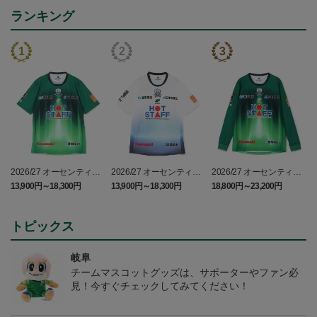
ランキング
2026/27 オーセンティッ
2026/27 オーセンティッ
2026/27 オーセンティッ
クユニフォーム半袖 FP1s
クユニフォーム半袖 FP2
クユニフォーム フィール
13,900円～18,300円
13,900円～18,300円
18,800円～23,200円
1
t
nd~岐阜かかみがはら航
ドプレイヤー 1st 長袖
空宇宙博物館コラボユニ
フォーム~
トピックス
岐阜
チームマスコットグッズは、サポーターやファン必
見！今すぐチェックしてみてください！