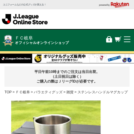
ユニフォームなどの公式グッズが買える！
powered by
ＦＣ岐阜
オフィシャルオンラインショップ
平日午前10時までのご注文は当日出荷。
（土日祝日は除く）
ご購入の際はＪリーグIDが必要です。
TOP
ＦＣ岐阜
バラエティグッズ
雑貨
ステンレスハンドルマグカップ