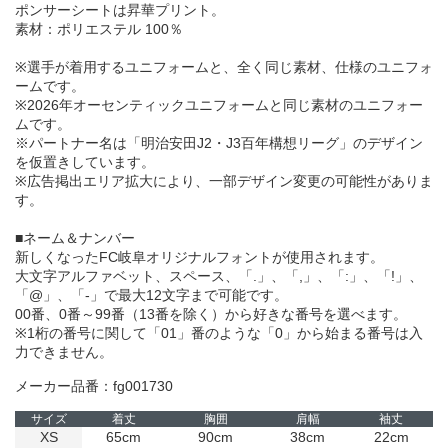
ポンサーシートは昇華プリント。
素材：ポリエステル 100％
※選手が着用するユニフォームと、全く同じ素材、仕様のユニフォ
ームです。
※2026年オーセンティックユニフォームと同じ素材のユニフォー
ムです。
※パートナー名は「明治安田J2・J3百年構想リーグ」のデザイン
を仮置きしています。
※広告掲出エリア拡大により、一部デザイン変更の可能性がありま
す。
■ネーム＆ナンバー
新しくなったFC岐阜オリジナルフォントが使用されます。
大文字アルファベット、スペース、「.」、「,」、「:」、「!」、
「@」、「-」で最大12文字まで可能です。
00番、0番～99番（13番を除く）から好きな番号を選べます。
※1桁の番号に関して「01」番のような「0」から始まる番号は入
力できません。
メーカー品番：fg001730
サイズ
着丈
胸囲
肩幅
袖丈
XS
65cm
90cm
38cm
22cm