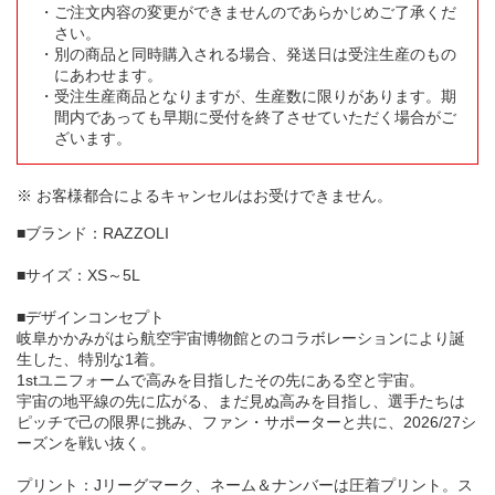
ご注文内容の変更ができませんのであらかじめご了承くだ
さい。
別の商品と同時購入される場合、発送日は受注生産のもの
にあわせます。
受注生産商品となりますが、生産数に限りがあります。期
間内であっても早期に受付を終了させていただく場合がご
ざいます。
※ お客様都合によるキャンセルはお受けできません。
■ブランド：RAZZOLI
■サイズ：XS～5L
■デザインコンセプト
岐阜かかみがはら航空宇宙博物館とのコラボレーションにより誕
生した、特別な1着。
1stユニフォームで高みを目指したその先にある空と宇宙。
宇宙の地平線の先に広がる、まだ見ぬ高みを目指し、選手たちは
ピッチで己の限界に挑み、ファン・サポーターと共に、2026/27シ
ーズンを戦い抜く。
プリント：Jリーグマーク、ネーム＆ナンバーは圧着プリント。ス