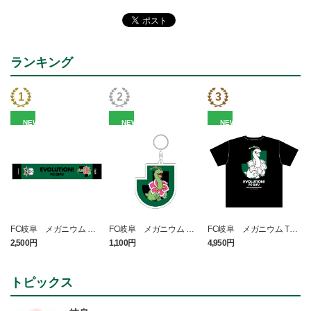
ランキング
NEW
NEW
NEW
FC岐阜 メガニウム タ
FC岐阜 メガニウム キ
FC岐阜 メガニウム Tシ
オルマフラー
ーホルダー
ャツ BLACK
2,500円
1,100円
4,950円
1
t
トピックス