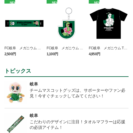
NEW
NEW
NEW
FC岐阜 メガニウム タ
FC岐阜 メガニウム キ
FC岐阜 メガニウム Tシ
オルマフラー
ーホルダー
ャツ BLACK
2,500円
1,100円
4,950円
1
t
トピックス
岐阜
チームマスコットグッズは、サポーターやファン必
見！今すぐチェックしてみてください！
岐阜
こだわりのデザインに注目！タオルマフラーは応援
の必須アイテム！