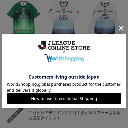
2026/27 オーセンティッ
2026/27 オーセンティッ
2026/27 オーセンティッ
クユニフォーム半袖 FP1s
クユニフォーム半袖 FP2
クユニフォーム フィール
13,900円～18,300円
13,900円～18,300円
18,800円～23,200円
1
t
nd~岐阜かかみがはら航
ドプレイヤー 2nd 長袖 ~
空宇宙博物館コラボユニ
岐阜かかみがはら航空宇
フォーム~
宙博物館コラボユニフォ
トピックス
ーム~
岐阜
チームマスコットグッズは、サポーターやファン必
見！今すぐチェックしてみてください！
岐阜
こだわりのデザインに注目！タオルマフラーは応援
の必須アイテム！