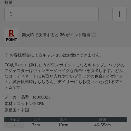
数量
36
楽天IDで決済すると
ポイント獲得
※ お客様都合によるキャンセルはお受けできません。
FC岐阜のロゴ刺しゅうがワンポイントになるキャップ。バックの
アジャスターはヴィンテージライクな風合いを演出します。どん
なコーディネートにも取り入れやすいブラックの色合いがポイン
ト。試合観戦時はもちろん、デイリーにもお使いいただけるアイ
テムです。
メーカー品番：fg000823
素材：コットン100%
原産国：中国
サイズ
ツバ
高さ
頭囲
-
7cm
10cm
46-55cm