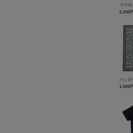
コラボ
グ
2,200
バンダ
1,500