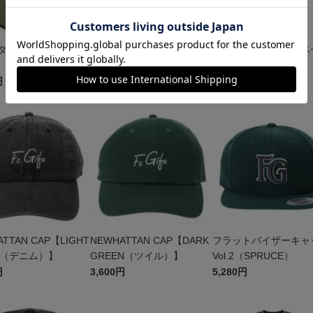
タブポーチ
アウトドアハット（ブラッ
アウトドアハット（ベ
ク）
ュ）
円
4,800円
4,800円
TTAN CAP【LIGHT
NEWHATTAN CAP【DARK
フラットバイザーキャ
CK（デニム）】
GREEN（ツイル）】
Vol.2（SPRUCE）
円
3,600円
5,280円