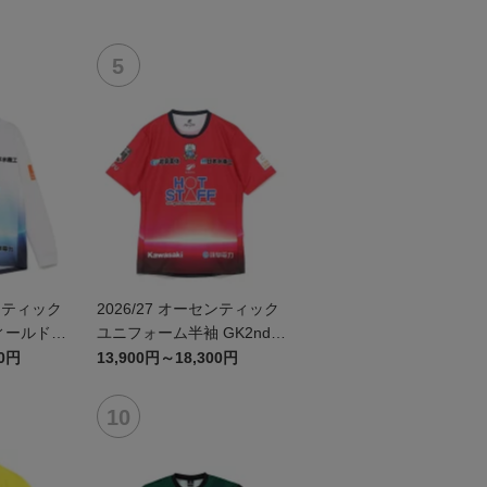
センティック
2026/27 オーセンティック
ィールドプ
ユニフォーム半袖 GK2nd~
袖 ~岐阜か
岐阜かかみがはら航空宇宙
00円
13,900円～18,300円
宇宙博物館
博物館コラボユニフォーム
ム~
~