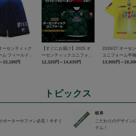
7 オーセンティック
【すぐにお届け】2025 オ
2026/27 オー
ーム フィールドプ
ーセンティックユニフォー
ユニフォーム半袖 G
2nd パンツ ~岐阜
ム FP1st
～15,180円
12,320円～14,630円
13,900円～18,3
はら航空宇宙博物
ユニフォーム~
トピックス
岐阜
サポーターやファン必見！今すぐ
こだわりのデザイン
テム！