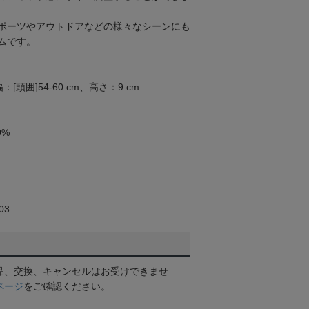
ポーツやアウトドアなどの様々なシーンにも
ムです。
幅：[頭囲]54-60 cm、高さ：9 cm
0%
03
品、交換、キャンセルはお受けできませ
ページ
をご確認ください。