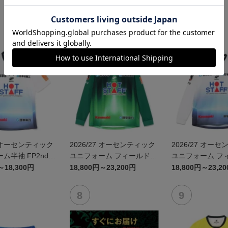
7 オーセンティック
2026/27 オーセンティック
2026/27 オー
ム半袖 FP2nd~
ユニフォーム フィールドプ
ユニフォーム フ
みがはら航空宇宙
レイヤー 1st 長袖
レイヤー 2nd 長
～18,300円
18,800円～23,200円
18,800円～23,2
ラボユニフォーム
かみがはら航空
コラボユニフォー