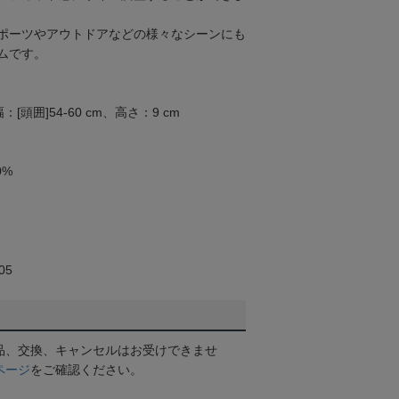
ポーツやアウトドアなどの様々なシーンにも
ムです。
幅：[頭囲]54-60 cm、高さ：9 cm
0%
05
品、交換、キャンセルはお受けできませ
ページ
をご確認ください。