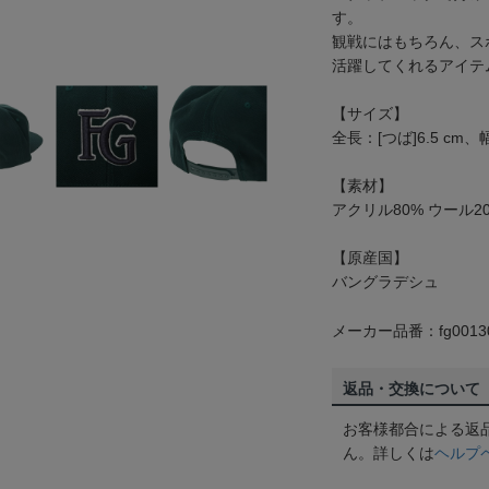
す。
観戦にはもちろん、ス
活躍してくれるアイテ
【サイズ】
全長：[つば]6.5 cm、
【素材】
アクリル80% ウール2
【原産国】
バングラデシュ
メーカー品番：fg0013
返品・交換について
お客様都合による返
ん。詳しくは
ヘルプ