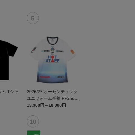
ム Tシャ
2026/27 オーセンティック
ユニフォーム半袖 FP2nd~
岐阜かかみがはら航空宇宙
13,900円～18,300円
博物館コラボユニフォーム
~