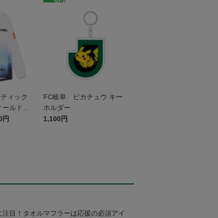
NEW
センティック
FC岐阜 ピカチュウ キー
ィールドプ
ホルダー
袖 ~岐阜か
00円
1,100円
宇宙博物館
ム~
に注目！タオルマフラーは応援の必須アイ