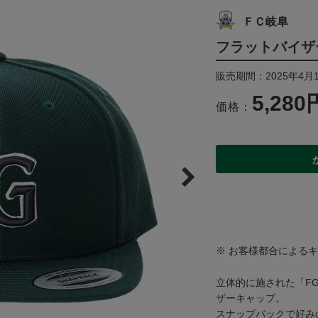
ＦＣ岐阜
フラットバイザー
販売期間：2025年4月
5,280
価格：
※ お客様都合による
立体的に施された「F
ザーキャップ。
スナップバックで好み