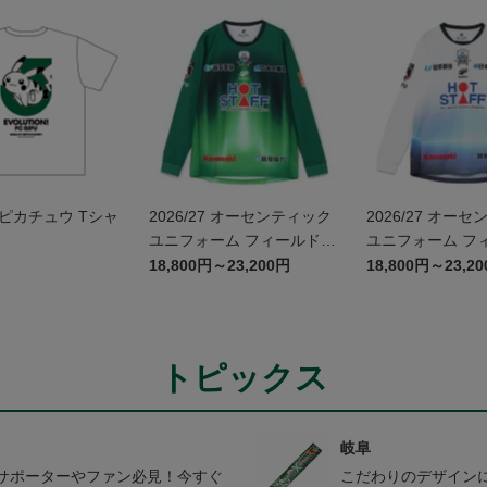
ピカチュウ Tシャ
2026/27 オーセンティック
2026/27 オー
ユニフォーム フィールドプ
ユニフォーム フ
レイヤー 1st 長袖
レイヤー 2nd 長
18,800円～23,200円
18,800円～23,2
かみがはら航空
コラボユニフォー
トピックス
岐阜
サポーターやファン必見！今すぐ
こだわりのデザイン