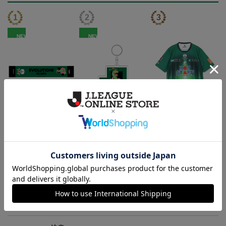
NEW
NEW
FC岐阜 メガニウム タ
FC岐阜 メガニウム キ
2026/27 オーセンティッ
オルマフラー
ーホルダー
クユニフォーム半袖 FP1s
2,500円
1,100円
13,900円～18,300円
4
t
トピックス
岐阜
チームマスコットグッズは、サポーターやファン必
見！今すぐチェックしてみてください！