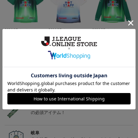
2026/27 オーセンティッ
2026/27 オーセンティッ
2026/27 オーセンティッ
クユニフォーム半袖 FP1s
クユニフォーム半袖 FP2
クユニフォーム フィール
13,900円～18,300円
13,900円～18,300円
18,800円～23,200円
1
t
nd~岐阜かかみがはら航
ドプレイヤー 1st 長袖
空宇宙博物館コラボユニ
フォーム~
トピックス
岐阜
チームマスコットグッズは、サポーターやファン必
見！今すぐチェックしてみてください！
岐阜
こだわりのデザインに注目！タオルマフラーは応援
の必須アイテム！
岐阜