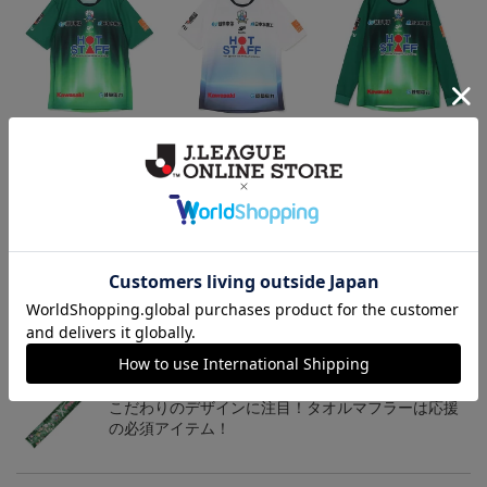
2026/27 オーセンティッ
2026/27 オーセンティッ
2026/27 オーセンティッ
クユニフォーム半袖 FP1s
クユニフォーム半袖 FP2
クユニフォーム フィール
13,900円～18,300円
13,900円～18,300円
18,800円～23,200円
1
t
nd~岐阜かかみがはら航
ドプレイヤー 1st 長袖
空宇宙博物館コラボユニ
フォーム~
トピックス
岐阜
チームマスコットグッズは、サポーターやファン必
見！今すぐチェックしてみてください！
岐阜
こだわりのデザインに注目！タオルマフラーは応援
の必須アイテム！