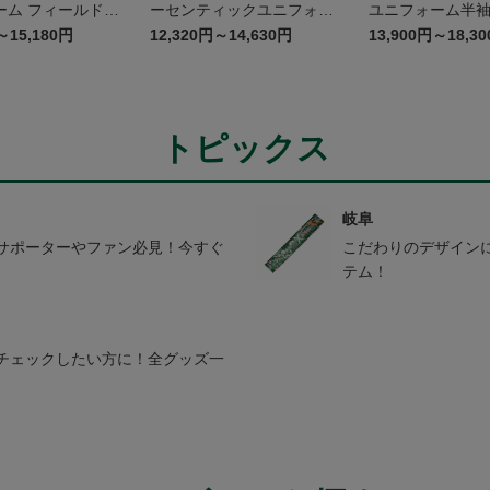
ールドプ
ーセンティックユニフォー
ユニフォーム半袖 G
レイヤー 1st パンツ
ム FP1st
～15,180円
12,320円～14,630円
13,900円～18,3
トピックス
岐阜
サポーターやファン必見！今すぐ
こだわりのデザイン
テム！
チェックしたい方に！全グッズ一