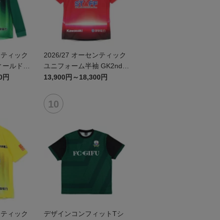
センティック
2026/27 オーセンティック
ユニフォーム半袖 GK2nd~
岐阜かかみがはら航空宇宙
00円
13,900円～18,300円
博物館コラボユニフォーム
~
センティック
デザインコンフィットTシ