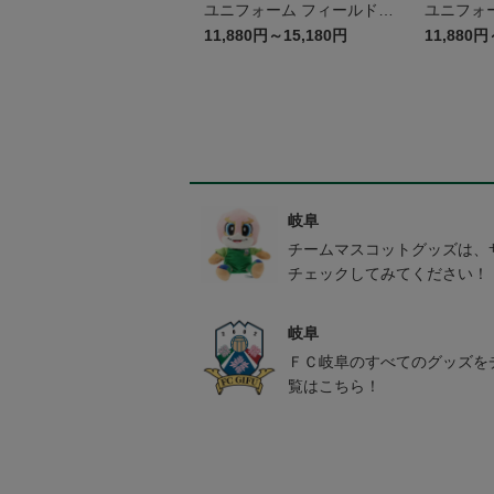
ユニフォーム フィールドプ
ユニフォーム フィ
レイヤー 2nd パンツ ~岐阜
11,880円～15,180円
11,880円
かかみがはら航空宇宙博物
館コラボユニフォーム~
岐阜
チームマスコットグッズは、
チェックしてみてください！
岐阜
ＦＣ岐阜のすべてのグッズを
覧はこちら！