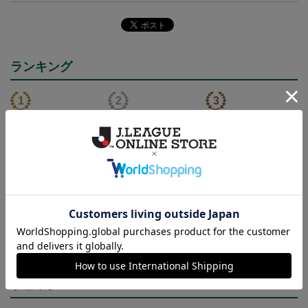
ランキング
NEW
NEW
FC岐阜 メガニウム タ
FC岐阜 メガニウム キ
2026/27 オーセンティッ
オルマフラー
ーホルダー
クユニフォーム半袖 FP1s
2,500円
1,100円
13,900円～18,300円
4
t
トピックス