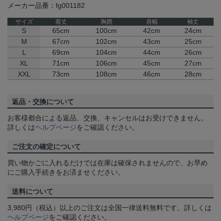
メーカー品番：fg001182
サイズ
着丈
胸囲
肩幅
袖丈
S
65cm
100cm
42cm
24cm
M
67cm
102cm
43cm
25cm
L
69cm
104cm
44cm
26cm
XL
71cm
106cm
45cm
27cm
XXL
73cm
108cm
46cm
28cm
返品・交換について
お客様都合による返品、交換、キャンセルはお受けできません。
詳しくは
ヘルプページ
をご確認ください。
ご注文の確定について
買い物かごに入れるだけでは在庫は確保されませんので、お早め
にご購入手続きをお済ませください。
送料について
3,980円（税込）以上のご注文は全国一律送料無料です。詳しくは
ヘルプページ
をご確認ください。