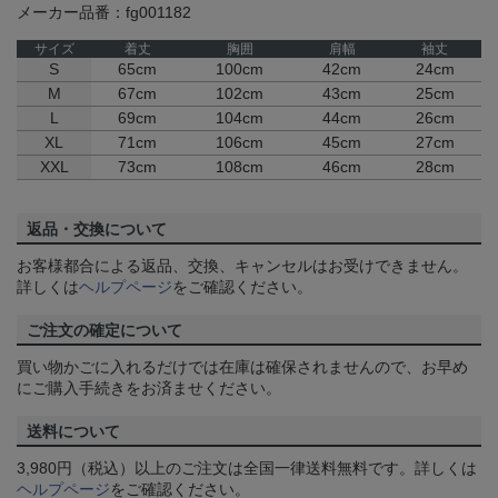
メーカー品番：fg001182
サイズ
着丈
胸囲
肩幅
袖丈
S
65cm
100cm
42cm
24cm
M
67cm
102cm
43cm
25cm
L
69cm
104cm
44cm
26cm
XL
71cm
106cm
45cm
27cm
XXL
73cm
108cm
46cm
28cm
返品・交換について
お客様都合による返品、交換、キャンセルはお受けできません。
詳しくは
ヘルプページ
をご確認ください。
ご注文の確定について
買い物かごに入れるだけでは在庫は確保されませんので、お早め
にご購入手続きをお済ませください。
送料について
3,980円（税込）以上のご注文は全国一律送料無料です。詳しくは
ヘルプページ
をご確認ください。