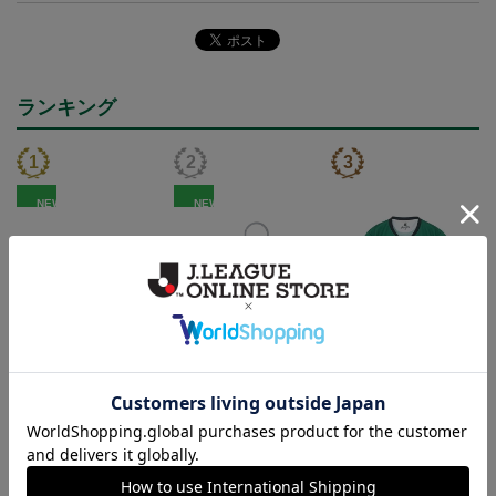
ランキング
NEW
NEW
FC岐阜 メガニウム タ
FC岐阜 メガニウム キ
2026/27 オーセンティッ
オルマフラー
ーホルダー
クユニフォーム半袖 FP1s
2,500円
1,100円
13,900円～18,300円
4
t
トピックス