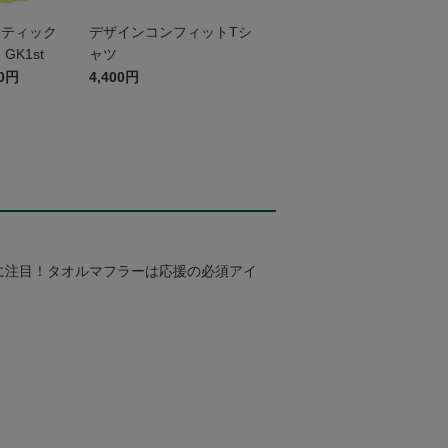
センティック
デザインコンフィットTシ
K1st
ャツ
00円
4,400円
に注目！タオルマフラーは応援の必須アイ