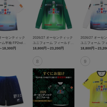
7 オーセンティック
2026/27 オーセンティック
2026/27 オー
ム半袖 FP2nd~
ユニフォーム フィールドプ
ユニフォーム フ
みがはら航空宇宙
レイヤー 1st 長袖
レイヤー 2nd 長
～18,300円
18,800円～23,200円
18,800円～23,2
ラボユニフォーム
かみがはら航空
コラボユニフォー