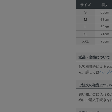
サイズ
着丈
S
65cm
M
67cm
L
69cm
XL
71cm
XXL
73cm
返品・交換について
お客様都合による返
ん。詳しくは
ヘルプ
ご注文の確定につい
買い物かごに入れる
めにご購入手続きを