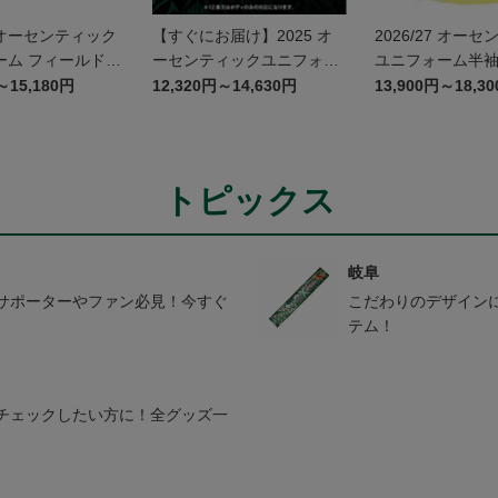
7 オーセンティック
【すぐにお届け】2025 オ
2026/27 オー
ーム フィールドプ
ーセンティックユニフォー
ユニフォーム半袖 G
2nd パンツ ~岐阜
ム FP1st
～15,180円
12,320円～14,630円
13,900円～18,3
はら航空宇宙博物
ユニフォーム~
トピックス
岐阜
サポーターやファン必見！今すぐ
こだわりのデザイン
テム！
チェックしたい方に！全グッズ一