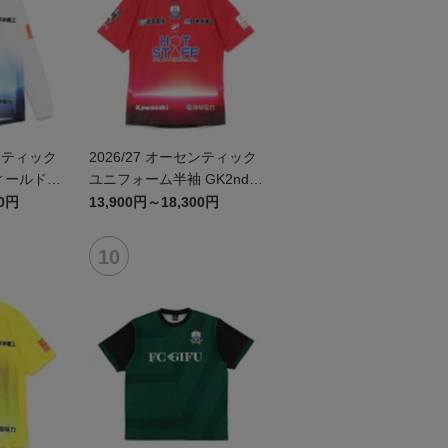
センティック
2026/27 オーセンティック
ィールドプ
ユニフォーム半袖 GK2nd~
袖 ~岐阜か
岐阜かかみがはら航空宇宙
00円
13,900円～18,300円
宇宙博物館
博物館コラボユニフォーム
ム~
~