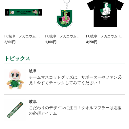
FC岐阜 メガニウム タ
FC岐阜 メガニウム キ
FC岐阜 メガニウム Tシ
オルマフラー
ーホルダー
ャツ BLACK
2,500円
1,100円
4,950円
1
t
トピックス
岐阜
チームマスコットグッズは、サポーターやファン必
見！今すぐチェックしてみてください！
岐阜
こだわりのデザインに注目！タオルマフラーは応援
の必須アイテム！