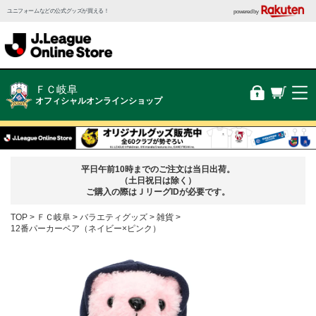
ユニフォームなどの公式グッズが買える！
powered by
ＦＣ岐阜
オフィシャルオンラインショップ
平日午前10時までのご注文は当日出荷。
（土日祝日は除く）
ご購入の際はＪリーグIDが必要です。
TOP
ＦＣ岐阜
バラエティグッズ
雑貨
12番パーカーベア（ネイビー×ピンク）