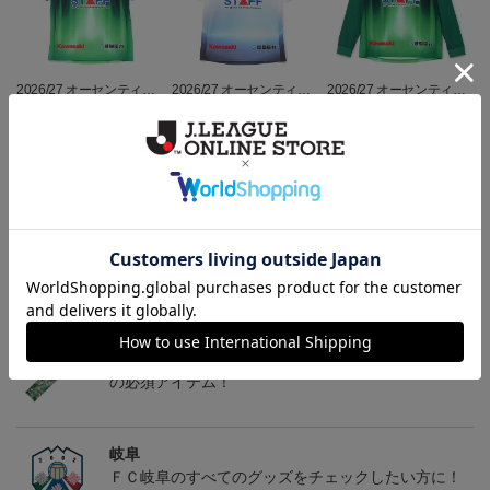
2026/27 オーセンティッ
2026/27 オーセンティッ
2026/27 オーセンティッ
クユニフォーム半袖 FP1s
クユニフォーム半袖 FP2
クユニフォーム フィール
13,900円～18,300円
13,900円～18,300円
18,800円～23,200円
1
t
nd~岐阜かかみがはら航
ドプレイヤー 1st 長袖
空宇宙博物館コラボユニ
フォーム~
トピックス
岐阜
チームマスコットグッズは、サポーターやファン必
見！今すぐチェックしてみてください！
岐阜
こだわりのデザインに注目！タオルマフラーは応援
の必須アイテム！
岐阜
ＦＣ岐阜のすべてのグッズをチェックしたい方に！