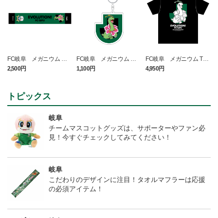
FC岐阜 メガニウム タ
FC岐阜 メガニウム キ
FC岐阜 メガニウム Tシ
オルマフラー
ーホルダー
ャツ BLACK
2,500円
1,100円
4,950円
1
t
トピックス
岐阜
チームマスコットグッズは、サポーターやファン必
見！今すぐチェックしてみてください！
岐阜
こだわりのデザインに注目！タオルマフラーは応援
の必須アイテム！