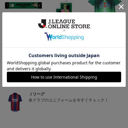
FC岐阜 メガニウム タ
FC岐阜 メガニウム キ
2026/27 オーセンティッ
オルマフラー
ーホルダー
クユニフォーム半袖 FP1s
2,500円
1,100円
13,900円～18,300円
4
t
トピックス
Ｊリーグ
多種多様なアパレルアイテムはこちら！！
Ｊリーグ
各クラブのユニフォームを今すぐチェック！