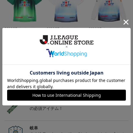
2026/27 オーセンティッ
2026/27 オーセンティッ
2026/27 オーセンティッ
クユニフォーム半袖 FP1s
クユニフォーム半袖 FP2
クユニフォーム フィール
13,900円～18,300円
13,900円～18,300円
18,800円～23,200円
1
t
nd~岐阜かかみがはら航
ドプレイヤー 2nd 長袖 ~
空宇宙博物館コラボユニ
岐阜かかみがはら航空宇
フォーム~
宙博物館コラボユニフォ
トピックス
ーム~
岐阜
チームマスコットグッズは、サポーターやファン必
見！今すぐチェックしてみてください！
岐阜
こだわりのデザインに注目！タオルマフラーは応援
の必須アイテム！
岐阜