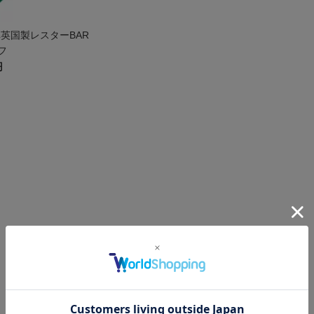
阜英国製レスターBAR
フ
円