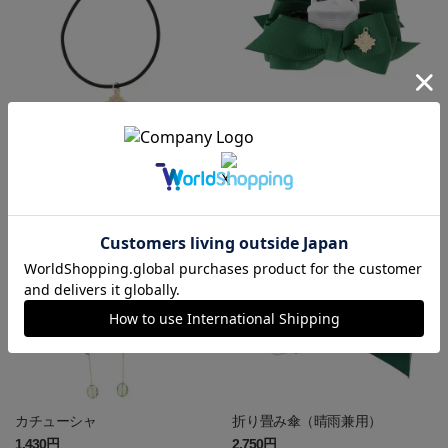
紐ブレスレット
バンスクリップ(リボン)
880円
1,650円
カチューシャ
折り畳み傘（晴雨兼用）
1,430円
2,750円