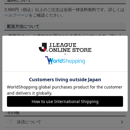
送料について
3,980円（税込）以上のご注文は全国一律送料無料です。詳しくは
ヘルプページ
をご確認ください。
配送方法について
一部商品はメール便でのお届けとなる場合がございます。詳しく
は
ヘルプページ
をご確認ください。
商品について
【カラーについて】
商品画像は、お使いのパソコンのモニターおよびスマートフォン
のメーカー・機種・画面設定等により、実際の商品の色と異なっ
て見える場合がございます。あらかじめご了承ください。
【仕様について】
取り扱い商品によっては、パッケージやデザインなどの仕様が予
告なく変更になることがございます。
その他
決済について