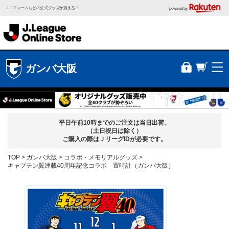
ユニフォームなどの公式グッズが買える！
powered by
ガンバ大阪
平日午前10時までのご注文は当日出荷。
（土日祝日は除く）
ご購入の際はＪリーグIDが必要です。
TOP
ガンバ大阪
コラボ・メモリアルグッズ
キャプテン翼連載40周年記念コラボ 置時計（ガンバ大阪）