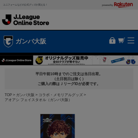
ユニフォームなどの公式グッズが買える！
powered by
ガンバ大阪
平日午前10時までのご注文は当日出荷。
（土日祝日は除く）
ご購入の際はＪリーグIDが必要です。
TOP
ガンバ大阪
コラボ・メモリアルグッズ
アオアシ フェイスタオル（ガンバ大阪）