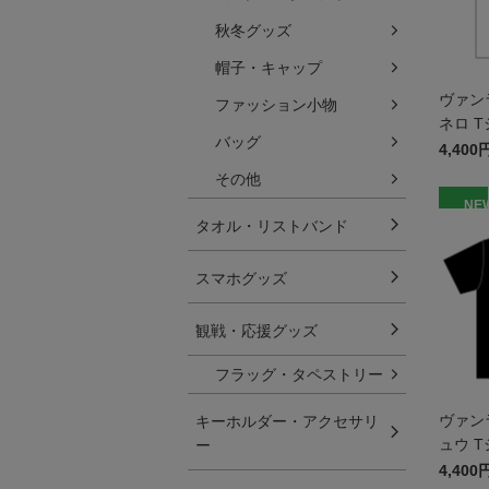
秋冬グッズ
帽子・キャップ
ヴァン
ファッション小物
ネロ T
バッグ
ズ
4,400
その他
NE
タオル・リストバンド
スマホグッズ
観戦・応援グッズ
フラッグ・タペストリー
ヴァン
キーホルダー・アクセサリ
ュウ T
ー
ズ
4,400