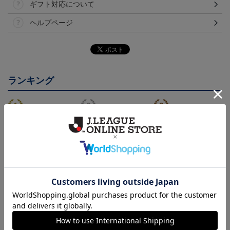
ギフト対応について
ヘルプページ
ランキング
26/27 レプリカユニフォ
26/27 オーセンティック
コンフィットシャツ（20
ーム(FP1st)
ユニフォーム(FP1st)
26SP）
17,600円～21,901円
26,100円～30,400円
5,500円
2
会員特典
会員特典
会員特典