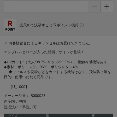
5
楽天IDで決済すると
ポイント獲得
※ お客様都合によるキャンセルはお受けできません。
エンブレムとロゴが入った総柄デザインが登場！
◆UVカット:（大人/98.7% キッズ/99.9％）、接触冷感機能あり
◆素材；ポリエステル96%、ポリウレタン4%
◆ウィルスや花粉などをカットする機能はなく、飛沫防止等を
目的に使用いただく商品です。
【U_1000】
メーカー品番：IB000023
原産国：中国
洗濯洗い：手洗い可
サイズ
縦
横