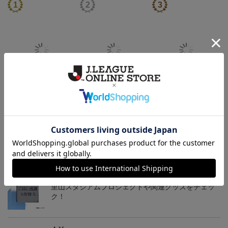
26/27 レプリカユニフォ
26/27 オーセンティック
コンフィットシャツ（20
ーム(FP1st)
ユニフォーム(FP1st)
26SP）
17,600円～21,901円
26,100円～30,400円
5,500円
2
会員特典
会員特典
会員特典
トピックス
今治
里山スタジアムプロジェクトや関連グッズをチェッ
ク！