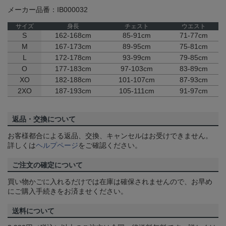
メーカー品番：IB000032
サイズ
身長
チェスト
ウエスト
S
162-168cm
85-91cm
71-77cm
M
167-173cm
89-95cm
75-81cm
L
172-178cm
93-99cm
79-85cm
O
177-183cm
97-103cm
83-89cm
XO
182-188cm
101-107cm
87-93cm
2XO
187-193cm
105-111cm
91-97cm
返品・交換について
お客様都合による返品、交換、キャンセルはお受けできません。
詳しくは
ヘルプページ
をご確認ください。
ご注文の確定について
買い物かごに入れるだけでは在庫は確保されませんので、お早め
にご購入手続きをお済ませください。
送料について