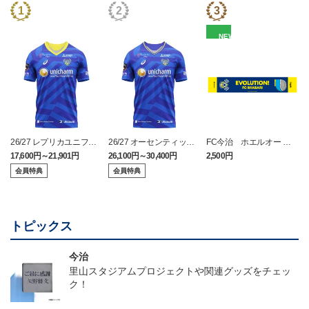
NEW
26/27 レプリカユニフォ
26/27 オーセンティック
FC今治 ホエルオー タ
ーム(FP1st)
ユニフォーム(FP1st)
オルマフラー
17,600円～21,901円
26,100円～30,400円
2,500円
2
会員特典
会員特典
トピックス
今治
里山スタジアムプロジェクトや関連グッズをチェッ
ク！