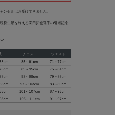
キャンセルはお受けできません。
って現役生活を終える園田拓也選手の引退記念
52
長
チェスト
ウエスト
68cm
85～91cm
71～77cm
73cm
89～95cm
75～81cm
78cm
93～99cm
79～85cm
83cm
97～103cm
83～89cm
88cm
101～107cm
87～93cm
93cm
105～111cm
91～97cm