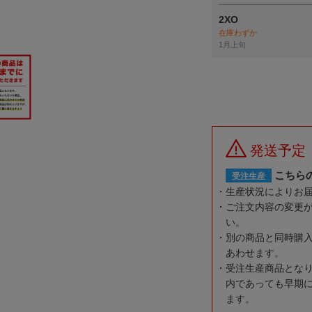
2XO
在庫わずか
1月上旬
発送予定
こちら
受注生産
生産状況によりお
ご注文内容の変更
い。
別の商品と同時購
あわせます。
受注生産商品とな
内であっても早期
ます。