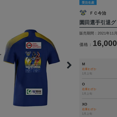
受注生産
ＦＣ今治
園田選手引退グ
販売期間：2021年11月
16,00
価格：
M
在庫わずか
1月上旬
O
在庫わずか
1月上旬
XO
在庫わずか
1月上旬