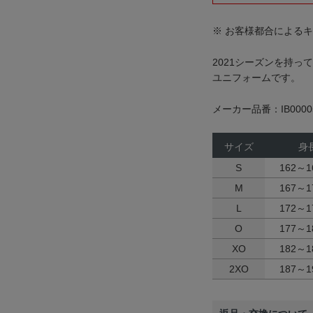
※ お客様都合による
2021シーズンを持
ユニフォームです。
メーカー品番：IB0000
サイズ
身
S
162～1
M
167～1
L
172～1
O
177～1
XO
182～1
2XO
187～1