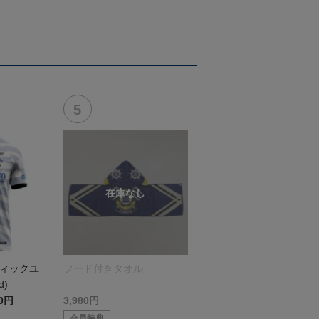
ティックユ
フード付きタオル
d)
00円
3,980円
会員特典