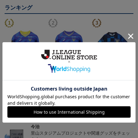
ランキング
26/27 レプリカユニフォ
26/27 オーセンティック
コンフィットシャツ（20
ーム(FP1st)
ユニフォーム(FP1st)
26SP）
17,600円～21,901円
26,100円～30,400円
5,500円
2
会員特典
会員特典
会員特典
トピックス
今治
里山スタジアムプロジェクトや関連グッズをチェッ