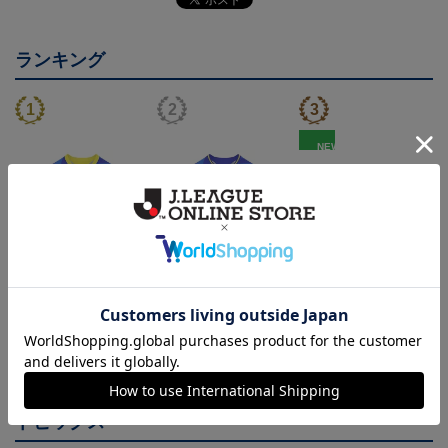
ランキング
NEW
26/27 レプリカユニフォ
26/27 オーセンティック
FC今治 ホエルオー タ
ーム(FP1st)
ユニフォーム(FP1st)
オルマフラー
17,600円～21,901円
26,100円～30,400円
2,500円
2
会員特典
会員特典
トピックス