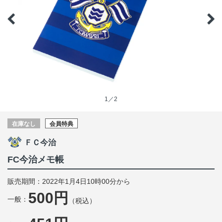
1／2
在庫なし
会員特典
ＦＣ今治
FC今治メモ帳
販売期間：2022年1月4日10時00分から
500円
一般：
（税込）