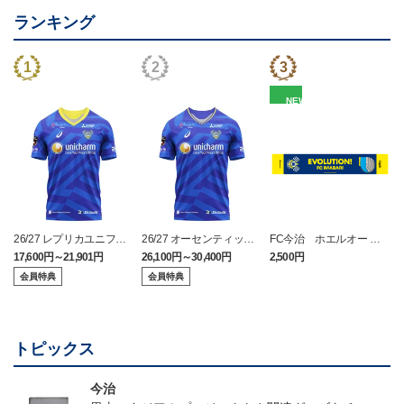
ランキング
NEW
26/27 レプリカユニフォ
26/27 オーセンティック
FC今治 ホエルオー タ
ーム(FP1st)
ユニフォーム(FP1st)
オルマフラー
17,600円～21,901円
26,100円～30,400円
2,500円
2
会員特典
会員特典
トピックス
今治