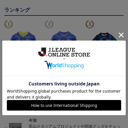
ランキング
26/27 レプリカユニフォ
26/27 オーセンティック
コンフィットシャツ（20
ーム(FP1st)
ユニフォーム(FP1st)
26SP）
17,600円～21,901円
26,100円～30,400円
5,500円
2
会員特典
会員特典
会員特典
トピックス
今治
里山スタジアムプロジェクトや関連グッズをチェッ