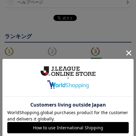
ヘルプページ
ランキング
NEW
26/27 レプリカユニフォ
26/27 オーセンティック
FC今治 ホエルオー タ
ーム(FP1st)
ユニフォーム(FP1st)
オルマフラー
17,600円～21,901円
26,100円～30,400円
2,500円
2
会員特典
会員特典