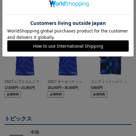
ランキング
26/27 レプリカユニフォ
26/27 オーセンティック
コンフィットシャツ（20
ーム(FP1st)
ユニフォーム(FP1st)
26SP）
17,600円～21,901円
26,100円～30,400円
5,500円
2
会員特典
会員特典
会員特典
トピックス
今治