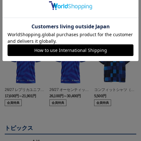
ランキング
26/27 レプリカユニフォ
26/27 オーセンティック
コンフィットシャツ（20
ーム(FP1st)
ユニフォーム(FP1st)
26SP）
17,600円～21,901円
26,100円～30,400円
5,500円
2
会員特典
会員特典
会員特典
トピックス