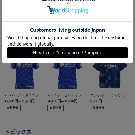
ランキング
26/27 レプリカユニフォ
26/27 オーセンティック
コンフィットシャツ（20
ーム(FP1st)
ユニフォーム(FP1st)
26SP）
17,600円～21,901円
26,100円～30,400円
5,500円
2
会員特典
会員特典
会員特典
トピックス