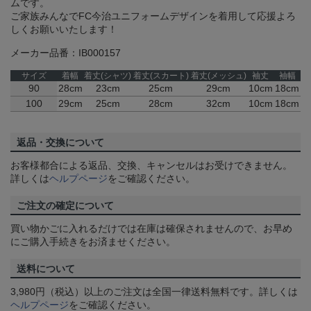
ムです。
ご家族みんなでFC今治ユニフォームデザインを着用して応援よろ
しくお願いいたします！
メーカー品番：IB000157
サイズ
着幅
着丈(シャツ)
着丈(スカート)
着丈(メッシュ)
袖丈
袖幅
90
28cm
23cm
25cm
29cm
10cm
18cm
100
29cm
25cm
28cm
32cm
10cm
18cm
返品・交換について
お客様都合による返品、交換、キャンセルはお受けできません。
詳しくは
ヘルプページ
をご確認ください。
ご注文の確定について
買い物かごに入れるだけでは在庫は確保されませんので、お早め
にご購入手続きをお済ませください。
送料について
3,980円（税込）以上のご注文は全国一律送料無料です。詳しくは
ヘルプページ
をご確認ください。